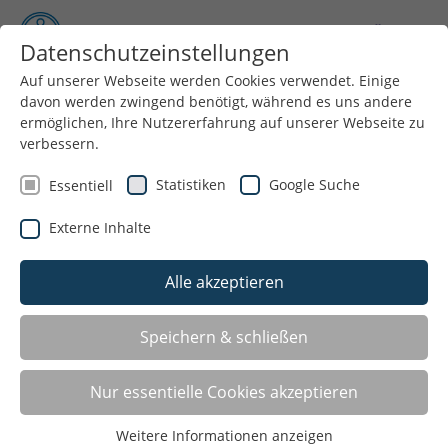
Datenschutzeinstellungen
Auf unserer Webseite werden Cookies verwendet. Einige
davon werden zwingend benötigt, während es uns andere
Menü
ermöglichen, Ihre Nutzererfahrung auf unserer Webseite zu
verbessern.
Statistiken
Google Suche
Essentiell
Externe Inhalte
Alle akzeptieren
Sport im Park in Gütersloh
Speichern & schließen
Sport im Park“ geht in Gütersloh 2026 bereits in die 11.
Nur essentielle Cookies akzeptieren
Auflage. Auch in diesem Sommer heißt es wieder:
gemeinsam draußen aktiv werden, neue
Weitere Informationen anzeigen
Bewegungsangebote entdecken und den Sommer in