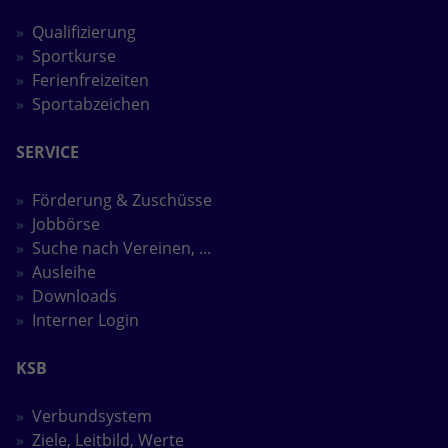
Qualifizierung
Anbieter
Google LLC
Sportkurse
Laufzeit
2 Jahre
Ferienfreizeiten
Sportabzeichen
Wird verwendet, um den Sitzungsstatus
Zweck
zu erhalten.
SERVICE
Förderung & Zuschüsse
Jobbörse
Suche nach Vereinen, ...
Ausleihe
Downloads
Interner Login
KSB
Verbundsystem
Ziele, Leitbild, Werte