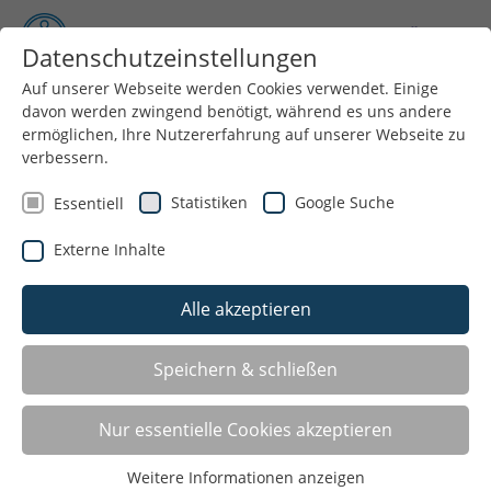
Datenschutzeinstellungen
Auf unserer Webseite werden Cookies verwendet. Einige
davon werden zwingend benötigt, während es uns andere
Menü
ermöglichen, Ihre Nutzererfahrung auf unserer Webseite zu
verbessern.
Statistiken
Google Suche
Essentiell
Externe Inhalte
Alle akzeptieren
Rehasport
Speichern & schließen
Rehabilitationssport wirkt mit den Mitteln des Sports
Nur essentielle Cookies akzeptieren
ganzheitlich auf die Gesundheit ein.
Rehabilitationssport ist eine ergänzende Leistung zur
Weitere Informationen anzeigen
medizinischen Rehabilitation und erfolgt auf ärztliche