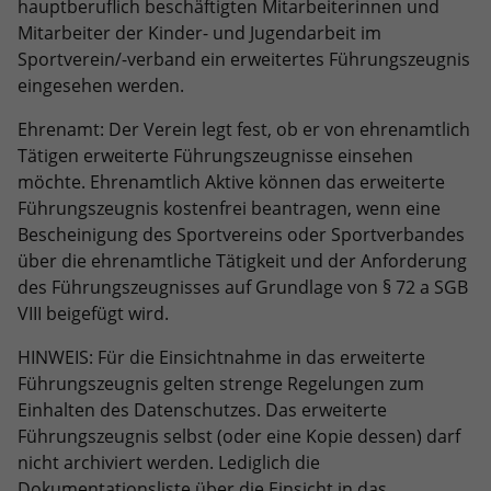
hauptberuflich beschäftigten Mitarbeiterinnen und
eines Analyseberichts darüber, wie es
der Website geht. Die erhobenen Daten
Mitarbeiter der Kinder- und Jugendarbeit im
umfassen die Anzahl der Besucher, die
Sportverein/-verband ein erweitertes Führungszeugnis
Quelle, aus der sie stammen, und die
eingesehen werden.
Seiten in anonymisierter Form.
Ehrenamt: Der Verein legt fest, ob er von ehrenamtlich
Tätigen erweiterte Führungszeugnisse einsehen
Name
_dc_gtm_UA-101278931-2
möchte. Ehrenamtlich Aktive können das erweiterte
Führungszeugnis kostenfrei beantragen, wenn eine
Anbieter
Google Analytics
Bescheinigung des Sportvereins oder Sportverbandes
über die ehrenamtliche Tätigkeit und der Anforderung
Laufzeit
1 Minute
des Führungszeugnisses auf Grundlage von § 72 a SGB
VIII beigefügt wird.
Dieser Cookie identifiziert die Besucher
nach Alter, Geschlecht oder Interessen
HINWEIS: Für die Einsichtnahme in das erweiterte
Zweck
und nutzt dazu den DoubleClick des
Führungszeugnis gelten strenge Regelungen zum
Google Tag Manager, um die gezielte
Einhalten des Datenschutzes. Das erweiterte
Anzeigenplatzierung zu vereinfachen.
Führungszeugnis selbst (oder eine Kopie dessen) darf
nicht archiviert werden. Lediglich die
Name
_ga_FPMZ1SHST6
Dokumentationsliste über die Einsicht in das