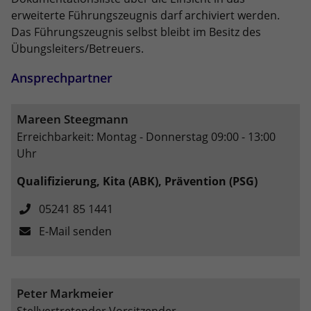
erweiterte Führungszeugnis darf archiviert werden.
Anbieter
Google LLC
Das Führungszeugnis selbst bleibt im Besitz des
Übungsleiters/Betreuers.
Laufzeit
2 Jahre
Ansprechpartner
Wird verwendet, um den Sitzungsstatus
Zweck
zu erhalten.
Mareen Steegmann
Erreichbarkeit: Montag - Donnerstag 09:00 - 13:00
Uhr
Qualifizierung, Kita (ABK), Prävention (PSG)
05241 85 1441
E-Mail senden
Peter Markmeier
Stellvertretender Vorsitzender