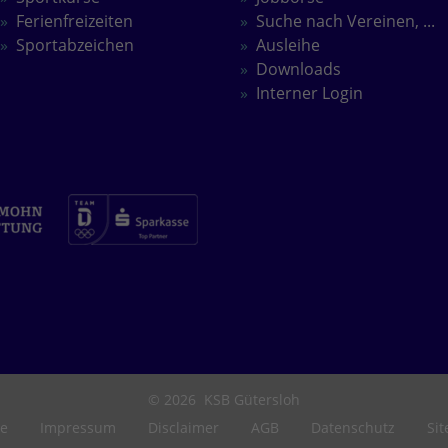
Ferienfreizeiten
Suche nach Vereinen, ...
Sportabzeichen
Ausleihe
Downloads
Interner Login
© 2026
KSB Gütersloh
e
Impressum
Disclaimer
AGB
Datenschutz
Si