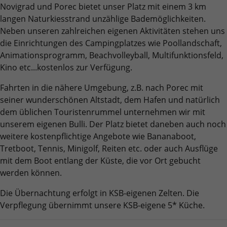
Benutzer-Logins die Session-ID. So kann der
Novigrad und Porec bietet unser Platz mit einem 3 km
Zweck
Zweck
für den Analysebericht der Website zu
Wir verwenden auf unserer Website externe Inhalte, um Ihnen
eingeloggte Benutzer wiedererkannt werden
Laufzeit
6 Monate
langen Naturkiesstrand unzählige Bademöglichkeiten.
verfolgen. Die Cookies speichern
zusätzliche Informationen anzubieten.
und es wird ihm Zugang zu geschützten
Neben unseren zahlreichen eigenen Aktivitäten stehen uns
Informationen anonym und weisen eine
Bereichen gewährt.
Das NID-Cookie enthält eine eindeutige ID,
die Einrichtungen des Campingplatzes wie Poollandschaft,
randoly generierte Nummer zu, um
über die Google Ihre bevorzugten
eindeutige Besucher zu identifizieren.
Animationsprogramm, Beachvolleyball, Multifunktionsfeld,
Einstellungen und andere Informationen
Kino etc...kostenlos zur Verfügung.
speichert, insbesondere Ihre bevorzugte
Zweck
Sprache (z. B. Deutsch), wie viele
Name
_gid
Fahrten in die nähere Umgebung, z.B. nach Porec mit
Suchergebnisse pro Seite angezeigt werden
seiner wunderschönen Altstadt, dem Hafen und natürlich
sollen (z. B. 10 oder 20) und ob der Google
Anbieter
Google Analytics
dem üblichen Touristenrummel unternehmen wir mit
SafeSearch-Filter aktiviert sein soll.
unserem eigenen Bulli. Der Platz bietet daneben auch noch
Laufzeit
1 Tag
weitere kostenpflichtige Angebote wie Bananaboot,
Tretboot, Tennis, Minigolf, Reiten etc. oder auch Ausflüge
Dieses Cookie wird von Google Analytics
mit dem Boot entlang der Küste, die vor Ort gebucht
installiert. Das Cookie wird verwendet, um
werden können.
Informationen darüber zu speichern, wie
Besucher eine Website nutzen, und hilft bei
Die Übernachtung erfolgt in KSB-eigenen Zelten. Die
Zweck
der Erstellung eines Analyseberichts darüber,
Verpflegung übernimmt unsere KSB-eigene 5* Küche.
wie es der Website geht. Die erhobenen
Daten umfassen die Anzahl der Besucher, die