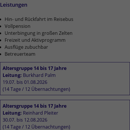
Quelle, aus der sie stammen, und die Seiten
Leistungen
in anonymisierter Form.
Hin- und Rückfahrt im Reisebus
Vollpension
Name
_dc_gtm_UA-101278931-2
Unterbingung in großen Zelten
Anbieter
Google Analytics
Freizeit und Aktivprogramm
Ausflüge zubuchbar
Laufzeit
1 Minute
Betreuerteam
Dieser Cookie identifiziert die Besucher nach
Altersgruppe 14 bis 17 Jahre
Alter, Geschlecht oder Interessen und nutzt
Leitung:
Burkhard Palm
Zweck
dazu den DoubleClick des Google Tag
19.07. bis 01.08.2026
Manager, um die gezielte
(14 Tage / 12 Übernachtungen)
Anzeigenplatzierung zu vereinfachen.
Altersgruppe 14 bis 17 Jahre
Name
_ga_FPMZ1SHST6
Leitung:
Reinhard Pleiter
30.07. bis 12.08.2026
Anbieter
Google LLC
(14 Tage / 12 Übernachtungen)