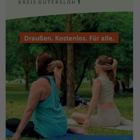
Anbieter
Google LLC
Laufzeit
2 Jahre
Wird verwendet, um den Sitzungsstatus
Zweck
zu erhalten.