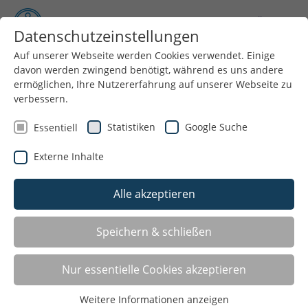
Datenschutzeinstellungen
Auf unserer Webseite werden Cookies verwendet. Einige
davon werden zwingend benötigt, während es uns andere
Menü
ermöglichen, Ihre Nutzererfahrung auf unserer Webseite zu
verbessern.
Statistiken
Google Suche
Essentiell
Externe Inhalte
Alle akzeptieren
Sport im Park in Verl
Speichern & schließen
2026 feiert „Sport im Park“ erstmals auch in Verl
Nur essentielle Cookies akzeptieren
Premiere! Gemeinsam draußen aktiv werden, neue
Bewegungsangebote kennenlernen und den Sommer
Weitere Informationen anzeigen
in Gemeinschaft genießen – all das erwartet die