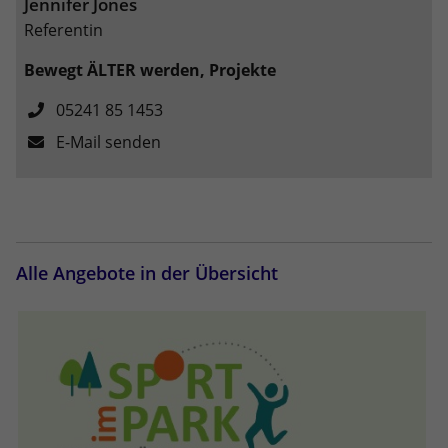
Jennifer Jones
eines Analyseberichts darüber, wie es
der Website geht. Die erhobenen Daten
Referentin
umfassen die Anzahl der Besucher, die
Bewegt ÄLTER werden, Projekte
Quelle, aus der sie stammen, und die
Seiten in anonymisierter Form.
05241 85 1453
E-Mail senden
Name
_dc_gtm_UA-101278931-2
Anbieter
Google Analytics
Laufzeit
1 Minute
Alle Angebote in der Übersicht
Dieser Cookie identifiziert die Besucher
nach Alter, Geschlecht oder Interessen
Zweck
und nutzt dazu den DoubleClick des
Google Tag Manager, um die gezielte
Anzeigenplatzierung zu vereinfachen.
Name
_ga_FPMZ1SHST6