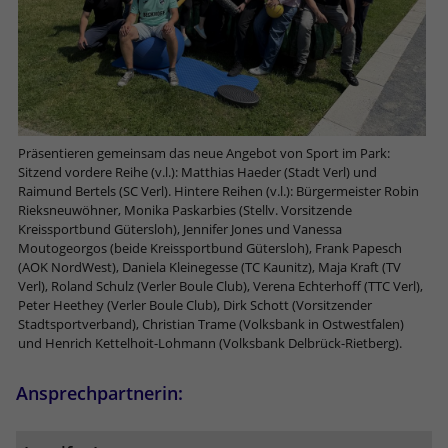
Dieses Cookie ist ein Standard-Session-
Anbieter
Google LLC
Externe Inhalte
Kampagnendaten zu berechnen und
Cookie von TYPO3. Es speichert im Falle
die Nutzung der Website für den
Wir verwenden auf unserer Website externe Inhalte, um
eines Benutzer-Logins die Session-ID.
Zweck
Laufzeit
6 Monate
Analysebericht der Website zu
Ihnen zusätzliche Informationen anzubieten.
Zweck
So kann der eingeloggte Benutzer
verfolgen. Die Cookies speichern
wiedererkannt werden und es wird ihm
Das NID-Cookie enthält eine eindeutige
Informationen anonym und weisen eine
Zugang zu geschützten Bereichen
ID, über die Google Ihre bevorzugten
randoly generierte Nummer zu, um
gewährt.
Einstellungen und andere
eindeutige Besucher zu identifizieren.
Präsentieren gemeinsam das neue Angebot von Sport im Park:
Informationen speichert, insbesondere
Sitzend vordere Reihe (v.l.): Matthias Haeder (Stadt Verl) und
Zweck
Ihre bevorzugte Sprache (z. B. Deutsch),
Raimund Bertels (SC Verl). Hintere Reihen (v.l.): Bürgermeister Robin
wie viele Suchergebnisse pro Seite
Rieksneuwöhner, Monika Paskarbies (Stellv. Vorsitzende
Name
_gid
angezeigt werden sollen (z. B. 10 oder
Kreissportbund Gütersloh), Jennifer Jones und Vanessa
20) und ob der Google SafeSearch-Filter
Moutogeorgos (beide Kreissportbund Gütersloh), Frank Papesch
Anbieter
Google Analytics
(AOK NordWest), Daniela Kleinegesse (TC Kaunitz), Maja Kraft (TV
aktiviert sein soll.
Verl), Roland Schulz (Verler Boule Club), Verena Echterhoff (TTC Verl),
Laufzeit
1 Tag
Peter Heethey (Verler Boule Club), Dirk Schott (Vorsitzender
Stadtsportverband), Christian Trame (Volksbank in Ostwestfalen)
Dieses Cookie wird von Google Analytics
und Henrich Kettelhoit-Lohmann (Volksbank Delbrück-Rietberg).
installiert. Das Cookie wird verwendet,
um Informationen darüber zu
Ansprechpartnerin:
speichern, wie Besucher eine Website
nutzen, und hilft bei der Erstellung
Zweck