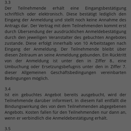
eines Analyseberichts darüber, wie es
3.3
der Website geht. Die erhobenen Daten
Der Teilnehmende erhält eine Eingangsbestätigung
schriftlich oder elektronisch. Diese bestätigt lediglich den
umfassen die Anzahl der Besucher, die
Eingang der Anmeldung und stellt noch keine Annahme des
Quelle, aus der sie stammen, und die
Antrags dar. Der Vertrag mit dem Teilnehmenden kommt erst
Seiten in anonymisierter Form.
durch Übersendung der ausdrücklichen Anmeldebestätigung
durch den jeweiligen Veranstalter des gebuchten Angebotes
zustande. Diese erfolgt innerhalb von 10 Arbeitstagen nach
Name
_dc_gtm_UA-101278931-2
Eingang der Anmeldung. Der Teilnehmende bleibt über
diesen Zeitraum an seine Anmeldung gebunden. Ein Rücktritt
Anbieter
Google Analytics
von der Anmeldung ist unter den in Ziffer 8., eine
Umbuchung oder Ersetzungsbefugnis unter den in Ziffer 7.
Laufzeit
1 Minute
dieser Allgemeinen Geschäftsbedingungen vereinbarten
Bedingungen möglich.
Dieser Cookie identifiziert die Besucher
3.4
nach Alter, Geschlecht oder Interessen
Ist ein gebuchtes Angebot bereits ausgebucht, wird der
Zweck
und nutzt dazu den DoubleClick des
Teilnehmende darüber informiert. In diesem Fall entfällt die
Google Tag Manager, um die gezielte
Bindungswirkung des von dem Teilnehmenden abgegebenen
Anzeigenplatzierung zu vereinfachen.
Angebots. Kosten fallen für den Teilnehmenden nur dann an,
wenn er verbindlich die Anmeldebestätigung erhält.
Name
_ga_FPMZ1SHST6
3.5