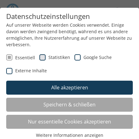
Datenschutzeinstellungen
Auf unserer Webseite werden Cookies verwendet. Einige
davon werden zwingend benötigt, während es uns andere
Menü
ermöglichen, Ihre Nutzererfahrung auf unserer Webseite zu
verbessern.
Allgemeine Geschäftsbedingungen
Statistiken
Google Suche
Essentiell
AGB ALS PDF DOWNLOADEN
Externe Inhalte
Alle akzeptieren
AGB Sportkurse
AGB Sportreisen
Speichern & schließen
AGB Qualifizierungen
Nur essentielle Cookies akzeptieren
Weitere Informationen anzeigen
AGB Sportkurse