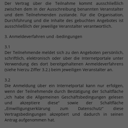
Dieses Cookie ist ein Standard-Session-
Anbieter
Google LLC
Der Vertrag über die Teilnahme kommt ausschließlich
Externe Inhalte
Kampagnendaten zu berechnen und
Cookie von TYPO3. Es speichert im Falle
zwischen dem in der Ausschreibung benannten Veranstalter
die Nutzung der Website für den
Wir verwenden auf unserer Website externe Inhalte, um
eines Benutzer-Logins die Session-ID.
Zweck
Laufzeit
6 Monate
und dem Teilnehmenden zustande. Für die Organisation,
Analysebericht der Website zu
Ihnen zusätzliche Informationen anzubieten.
Zweck
So kann der eingeloggte Benutzer
Durchführung und die Inhalte des gebuchten Angebotes ist
verfolgen. Die Cookies speichern
ausschließlich der jeweilige Veranstalter verantwortlich.
wiedererkannt werden und es wird ihm
Das NID-Cookie enthält eine eindeutige
Informationen anonym und weisen eine
Zugang zu geschützten Bereichen
ID, über die Google Ihre bevorzugten
3. Anmeldeverfahren und -bedingungen
randoly generierte Nummer zu, um
gewährt.
Einstellungen und andere
eindeutige Besucher zu identifizieren.
Informationen speichert, insbesondere
3.1
Zweck
Ihre bevorzugte Sprache (z. B. Deutsch),
Der Teilnehmende meldet sich zu den Angeboten persönlich,
schriftlich, elektronisch oder über die Internetportale unter
wie viele Suchergebnisse pro Seite
Name
_gid
Verwendung des dort bereitgehaltenen Anmeldeverfahrens
angezeigt werden sollen (z. B. 10 oder
(siehe hierzu Ziffer 3.2.) beim jeweiligen Veranstalter an.
20) und ob der Google SafeSearch-Filter
Anbieter
Google Analytics
aktiviert sein soll.
3.2
Die Anmeldung über ein Internetportal kann nur erfolgen,
Laufzeit
1 Tag
wenn der Teilnehmende durch Bestätigung der Schaltfläche
„Ich habe die Allgemeinen Geschäftsbedingungen gelesen
Dieses Cookie wird von Google Analytics
und akzeptiere diese“ sowie der Schaltfläche
installiert. Das Cookie wird verwendet,
„Einwilligungserklärung zum Datenschutz“ diese
um Informationen darüber zu
Vertragsbedingungen akzeptiert und dadurch in seinen
speichern, wie Besucher eine Website
Antrag aufgenommen hat.
nutzen, und hilft bei der Erstellung
Zweck