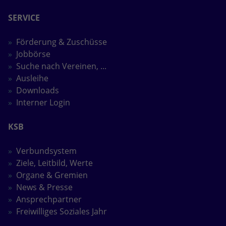
Anbieter
Google LLC
SERVICE
Laufzeit
2 Jahre
Förderung & Zuschüsse
Jobbörse
Wird verwendet, um den Sitzungsstatus
Suche nach Vereinen, ...
Zweck
zu erhalten.
Ausleihe
Downloads
Interner Login
KSB
Verbundsystem
Ziele, Leitbild, Werte
Organe & Gremien
News & Presse
Ansprechpartner
Freiwilliges Soziales Jahr