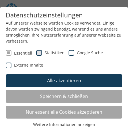
Datenschutzeinstellungen
Auf unserer Webseite werden Cookies verwendet. Einige
davon werden zwingend benötigt, während es uns andere
Menü
ermöglichen, Ihre Nutzererfahrung auf unserer Webseite zu
verbessern.
Statistiken
Google Suche
Essentiell
Externe Inhalte
Alle akzeptieren
Speichern & schließen
Ausleihservice
Nur essentielle Cookies akzeptieren
Spielothek für Veranstaltungen, Fachliteratur für
Übungsleiter/-innen, Sport- und Fitnessgeräte für
Weitere Informationen anzeigen
Vereine, das finden Sie hier.